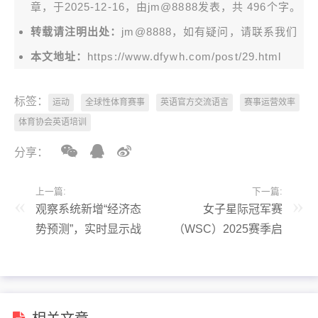
章，于2025-12-16，由
jm@8888
发表，共 496个字。
转载请注明出处：
jm@8888，如有疑问，请联系我们
本文地址：
https://www.dfywh.com/post/29.html
标签：
运动
全球性体育赛事
英语官方交流语言
赛事运营效率
体育协会英语培训
分享：
上一篇:
下一篇:
观察系统新增“经济态
女子星际冠军赛
势预测”，实时显示战
（WSC）2025赛季启
队经济优劣势
动，总奖金池达20万
美元