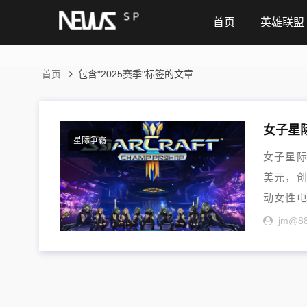
首页
英雄联盟
首页
包含"2025赛季"标签的文章
女子星
星际争霸
女子星际
美元，创
动女性电
jm@8