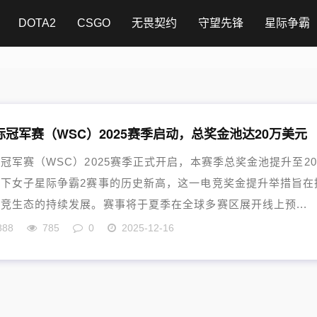
DOTA2
CSGO
无畏契约
守望先锋
星际争霸
际冠军赛（WSC）2025赛季启动，总奖金池达20万美元
冠军赛（WSC）2025赛季正式开启，本赛季总奖金池提升至2
下女子星际争霸2赛事的历史新高，这一电竞奖金提升举措旨在
竞生态的持续发展。赛事将于夏季在全球多赛区展开线上预...
888
785
0
2025-12-16