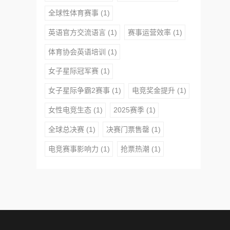
全球性体育赛事
(1)
英语官方交流语言
(1)
赛事运营效率
(1)
体育协会英语培训
(1)
女子星际冠军赛
(1)
女子星际争霸2赛事
(1)
电竞奖金提升
(1)
女性电竞生态
(1)
2025赛季
(1)
全球总决赛
(1)
决赛门票售罄
(1)
电竞赛事影响力
(1)
抢票热潮
(1)