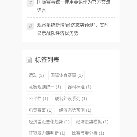
国际赛事统一使用英语作为官方交流
7
语言
观察系统新增“经济态势预测”，实时
8
显示战队经济优劣势
标签列表
运动
(3)
国际体育赛事
(1)
竞赛规则统一
(1)
器材标准
(1)
公平性
(1)
联名外设系列
(1)
电竞赛事
(1)
经济态势预测
(1)
经济差距变化趋势
(1)
经济走势模拟
(1)
阵容发力期判断
(1)
比赛节奏分析
(1)