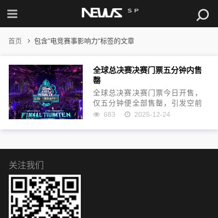
首页
包含"电竞赛事影响力"标签的文章
全球总决赛决赛门票五分钟内售
罄
全球总决赛决赛门票今日开售，
仅五分钟便全部售罄，引发空前
抢票热潮。线上平台涌入海量观
683
2025-12-24
众导致系统短暂拥堵，无数电竞
爱好者同步点击，共同见证了门
票的急速秒空。这一现象充分印
证了电竞赛事影响力的显著提
升，...
关注我们